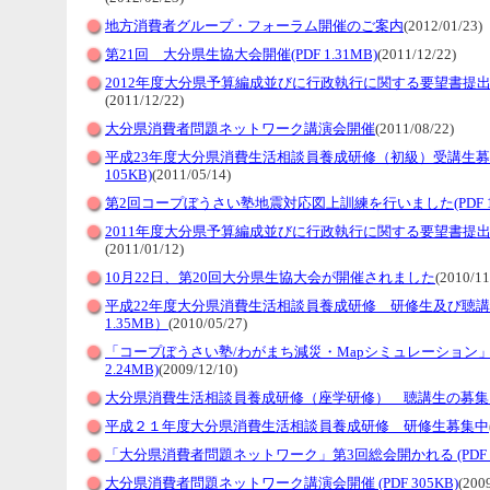
地方消費者グループ・フォーラム開催のご案内
(2012/01/23)
第21回 大分県生協大会開催(PDF 1.31MB)
(2011/12/22)
2012年度大分県予算編成並びに行政執行に関する要望書提出(PDF
(2011/12/22)
大分県消費者問題ネットワーク講演会開催
(2011/08/22)
平成23年度大分県消費生活相談員養成研修（初級）受講生募集
105KB)
(2011/05/14)
第2回コープぼうさい塾地震対応図上訓練を行いました(PDF 1.
2011年度大分県予算編成並びに行政執行に関する要望書提出(PDF
(2011/01/12)
10月22日、第20回大分県生協大会が開催されました
(2010/11
平成22年度大分県消費生活相談員養成研修 研修生及び聴講
1.35MB）
(2010/05/27)
「コープぼうさい塾/わがまち減災・Mapシミュレーション」
2.24MB)
(2009/12/10)
大分県消費生活相談員養成研修（座学研修） 聴講生の募集
平成２１年度大分県消費生活相談員養成研修 研修生募集中
「大分県消費者問題ネットワーク」第3回総会開かれる (PDF 2
大分県消費者問題ネットワーク講演会開催 (PDF 305KB)
(200