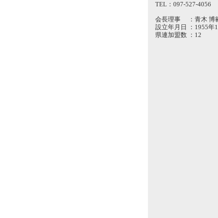
TEL：097-527-4056
会長理事
：
青木 博
設立年月日
：
1955年
県連加盟数
：
12